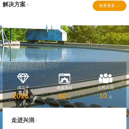
解决方案
/
探索更多 →
公司人员
成立于
承接项目
10
2018
50
人
年
+
走进兴润
/