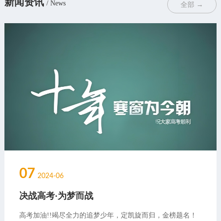
新闻资讯
/ News
全部 →
07
2024-06
决战高考·为梦而战
高考加油!!竭尽全力的追梦少年，定凯旋而归，金榜题名！