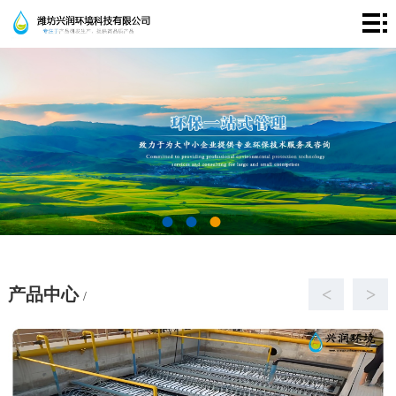
首
页
走
进
产
兴
品
成
润
中
功
新
心
案
闻
联
例
资
系
产品中心
<
>
/
讯
我
们