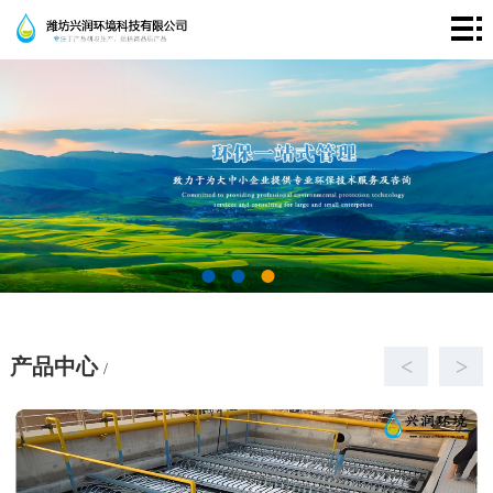
首
页
走
进
产
兴
品
成
润
中
功
新
心
案
闻
联
例
资
系
产品中心
<
>
/
讯
我
们