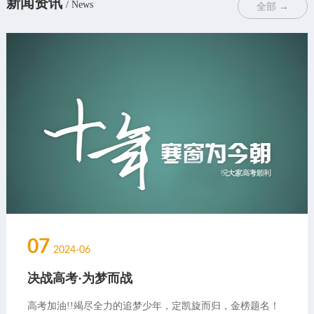
新闻资讯
/ News
全部 →
07
2024-06
决战高考·为梦而战
高考加油!!竭尽全力的追梦少年，定凯旋而归，金榜题名！