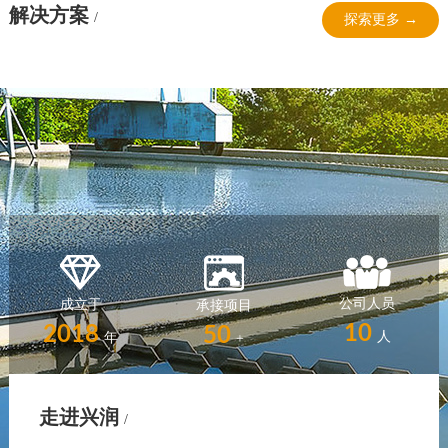
解决方案
/
探索更多 →
公司人员
成立于
承接项目
10
2018
50
人
年
+
走进兴润
/