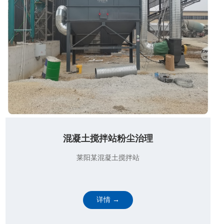
混凝土搅拌站粉尘治理
莱阳某混凝土搅拌站
详情 →