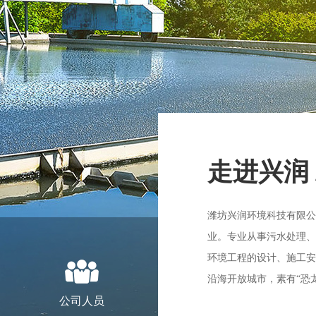
走进兴润
潍坊兴润环境科技有限公
业。专业从事污水处理、
环境工程的设计、施工安
沿海开放城市，素有“恐
公司人员
市，南毗...