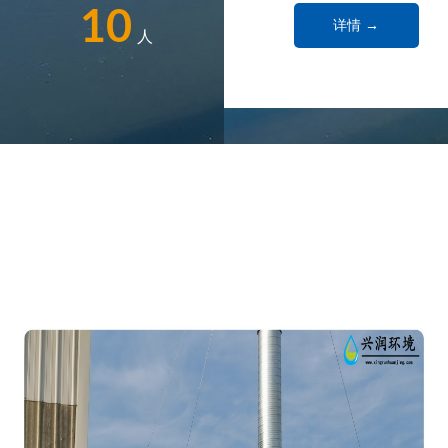
10
详情 →
人