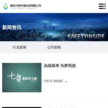
首
页
走
新闻资讯
进
产
兴
品
成
行业新闻
公司新闻
润
中
功
新
心
案
闻
联
决战高考·为梦而战
例
资
系
VIEW MORE →
讯
我
们