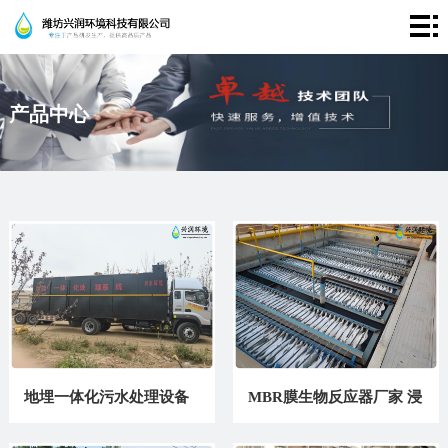
首
页
走
产品中心
进
产
兴
品
成
润
中
功
新
心
案
闻
联
例
资
系
讯
我
们
地埋一体化污水处理设备
MBR膜生物反应器厂家 浸
厂家 农村小区生活污水治
没式中空纤维膜组件污水